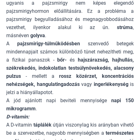
ugyanis a pajzsmirigy nem képes elegendő
pajzsmirigyhormon előállítására. Ez a probléma a
pajzsmirigy begyulladásához és megnagyobbodásához
vezethet, ilyenkor alakul ki az ún.
strúma
,
másnéven
golyva
.
A
pajzsmirigy-túlműködésben
szenvedő betegek
mindennapjait számos különböző tünet nehezítheti meg,
a fizikai panaszok -
bőr-
és
hajszárazság, hajhullás,
székrekedés, indokolatlan testsúlynövekedés, alacsony
pulzus
- mellett a
rossz közérzet, koncentrációs
nehézségek, hangulatingadozás
vagy
ingerlékenység
is
jelzi a hiányállapotot.
A jód ajánlott napi beviteli mennyisége
napi 150
mikrogramm
.
D-vitamin:
A D-vitamin
táplálék
útján viszonylag kis arányban vihető
be a szervezetbe, nagyobb mennyiségben a
természetes