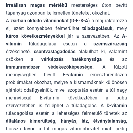
irreálisan magas mértékű
mesterséges úton bevitt
tápanyag azonban kellemetlen tüneteket okozhat.
A
zsírban oldódó vitaminokat
(
D-E-K-A
) a máj raktározza
el, ezért könnyebben felmerülhet
túladagolásuk,
mely
káros következményekkel
jár a szervezetben. Az
A-
vitamin
túladagolása esetén a
szemszárazság
érzékelhető,
csontvastagadodás
alakulhat ki, valamint
csökken a
vérképzés hatékonysága
és az
immunrendszer védekezőképessége.
A túlzott
mennyiségben bevitt
E-vitamin
emésztőrendszeri
problémákat okozhat, melyre a kismamáknak különösen
ajánlott odafigyelniük, mivel szoptatás esetén a túl nagy
mennyiségű E-vitamin következtében a baba
szervezetében is felléphet a túladagolás. A
D-vitamin
túladagolása esetén a lehetséges felmerülő tünetek az
általános kimerültség, hányás, láz, étványtalanság,
hosszú távon a túl magas vitaminbevitel miatt pedig