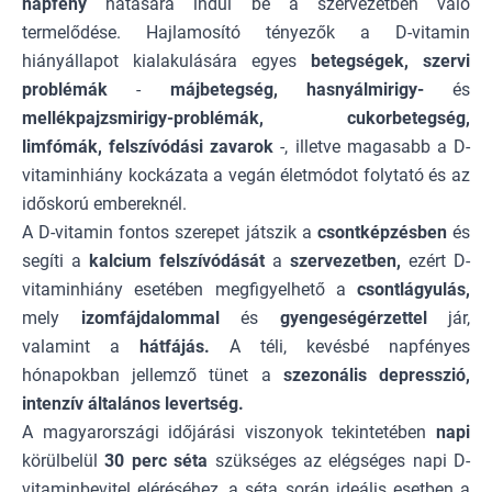
napfény
hatására indul be a szervezetben való
termelődése. Hajlamosító tényezők a D-vitamin
hiányállapot kialakulására egyes
betegségek,
szervi
problémák
-
májbetegség, hasnyálmirigy-
és
mellékpajzsmirigy-problémák, cukorbetegség,
limfómák, felszívódási zavarok
-, illetve magasabb a D-
vitaminhiány kockázata a vegán életmódot folytató és az
időskorú embereknél.
A D-vitamin fontos szerepet játszik a
csontképzésben
és
segíti a
kalcium felszívódását
a
szervezetben,
ezért D-
vitaminhiány esetében megfigyelhető a
csontlágyulás,
mely
izomfájdalommal
és
gyengeségérzettel
jár,
valamint a
hátfájás.
A téli, kevésbé napfényes
hónapokban jellemző tünet a
szezonális depresszió,
intenzív általános levertség.
A magyarországi időjárási viszonyok tekintetében
napi
körülbelül
30 perc séta
szükséges az elégséges napi D-
vitaminbevitel eléréséhez, a séta során ideális esetben a