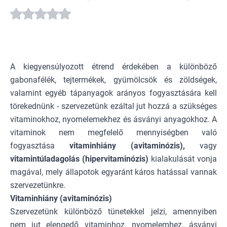
A kiegyensúlyozott étrend érdekében a különböző
gabonafélék, tejtermékek, gyümölcsök és zöldségek,
valamint egyéb tápanyagok arányos fogyasztására kell
törekednünk - szervezetünk ezáltal jut hozzá a szükséges
vitaminokhoz, nyomelemekhez és ásványi anyagokhoz. A
vitaminok nem megfelelő mennyiségben való
fogyasztása
vitaminhiány (avitaminózis),
vagy
vitamintúladagolás (hipervitaminózis)
kialakulását vonja
magával, mely állapotok egyaránt káros hatással vannak
szervezetünkre.
Vitaminhiány (avitaminózis)
Szervezetünk különböző tünetekkel jelzi, amennyiben
nem jut elengedő vitaminhoz, nyomelemhez, ásványi