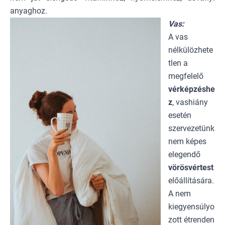
anyaghoz.
Vas:
A vas
nélkülözhete
tlen a
megfelelő
vérképzéshe
z
, vashiány
esetén
szervezetünk
nem képes
elegendő
vörösvértest
előállítására.
A nem
kiegyensúlyo
zott étrenden