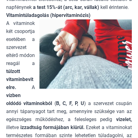
napfénynek
a test 15%-át (arc, kar, vállak)
kell érintenie.
Vitamintúladagolás (hipervitaminózis)
A vitaminok
két csoportja
esetében a
szervezet
eltérő módon
reagál a
túlzott
vitaminbevit
elre.
A
vízben
oldódó vitaminokból
(
B, C, F, P, U
) a szervezet csupán
annyi tápanyagot tart meg, amennyire szüksége van az
egészséges működéshez, a felesleges pedig
vizelet,
illetve
izzadtság formájában kiürül.
Ezeket a vitaminokat
természetes formában szinte lehetetlen túladagolni, az