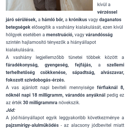
kívül a
vérzéssel
járó sérülések,
a
hámló bőr,
a
krónikus
vagy
daganatos
betegségek
elősegítik a vashiány kialakulását, ezen kívül
hölgyek esetében a
menstruáció,
vagy
várandósság
szintén hajlamosító tényezők a hiányállapot
kialakulására.
A vashiány legjellemzőbb tünetei többek között a
fáradékonyság, gyengeség, fejfájás,
a
szellemi
terhelhetőség csökkenése, sápadtság, alvászavar,
fokozott szívdobogás-érzés.
A vas ajánlott napi beviteli mennyisége
férfiaknál 8,
nőknél napi 18 milligramm, várandós anyáknál
pedig ez
az érték
30 milligrammra
növekszik.
Jód:
A jód-hiányállapot egyik leggyakoribb következménye a
pajzsmirigy-alulműködés
- az alacsony jódbevitel miatt